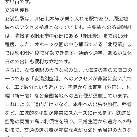
すい街です。
交通利便性
女満別駅は、JR石北本線が乗り入れる駅であり、周辺地
域へのアクセス拠点となっています。主要駅への所要時間
は、隣接する網走市中心部にある「網走駅」まで約15分
程度、また、オホーツク圏の中心都市である「北見駅」ま
では約40分程度で移動できます。通勤や通学、あるいは休
日の外出にも便利な立地です。
さらに、女満別駅の大きな強みは、北海道の空の玄関口の
一つである「女満別空港」へのアクセスが非常に良い点で
す。車で数分という近さで、空港からは東京（羽田）、札
幌（新千歳）など全国各地への直行便が運航しています。
これにより、道内だけでなく、本州への出張や旅行、帰省
など、広域的な移動が非常にスムーズに行えます。鉄道と
空路の両面で高い利便性を誇り、日常生活から遠方への移
動まで、交通の選択肢が豊富な点が女満別駅周辺の大きな