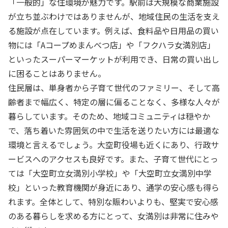
「一般的」な住環境が魅力です。駅前は大規模な商業施設
が立ち並ぶわけではありませんが、地域住民の生活を支え
る施設が点在しています。例えば、食料品や日用品の買い
物には「Aコープめまんべつ店」や「フクハラ女満別店」
といったスーパーマーケットが利用でき、日常の買い出し
に困ることはありません。
住民層は、単身者から子育て世代のファミリー、そして高
齢者まで幅広く、特定の層に偏ることなく、多様な人々が
暮らしています。そのため、地域コミュニティは穏やか
で、落ち着いた雰囲気の中で生活を送りたい方には最適な
環境と言えるでしょう。大空町役場も近くにあり、行政サ
ービスへのアクセスも良好です。また、子育て世代にとっ
ては「大空町立女満別小学校」や「大空町立女満別中学
校」といった教育機関が身近にあり、通学の安心感も得ら
れます。全体として、特別な賑わいよりも、堅実で安心感
のある暮らしを求める方にとって、女満別は非常に住みや