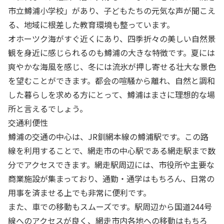
市立鱒浦小学校」があり、子どもたちの元気な声が聞こえ
る、地域に根差した教育環境も整っています。
オホーツク海がすぐ近くにあり、四季折々の美しい自然景
観を身近に感じられるのも鱒浦の大きな特徴です。夏には
爽やかな海風を感じ、冬には流氷が押し寄せる壮大な景色
を望むことができます。都会の喧騒から離れ、自然と調和
した暮らしを求める方にとって、鱒浦はまさに理想的な場
所と言えるでしょう。
交通利便性
鱒浦の交通の中心は、JR釧網本線の鱒浦駅です。この路
線を利用することで、網走市の中心駅である網走駅まで数
分でアクセスできます。網走駅周辺には、市役所や主要な
商業施設が集まっており、通勤・通学はもちろん、日常の
用事を済ませる上でも非常に便利です。
また、車での移動もスムーズです。駅周辺から国道244号
線へのアクセスが良く、網走市内各地への移動はもちろ