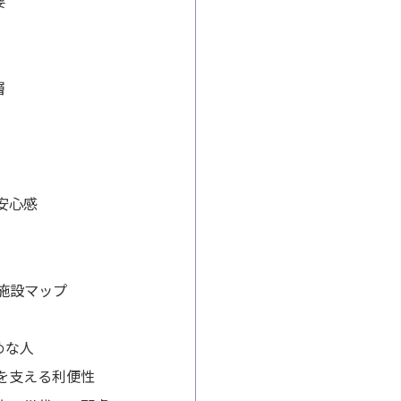
要
層
安心感
の施設マップ
めな人
を支える利便性