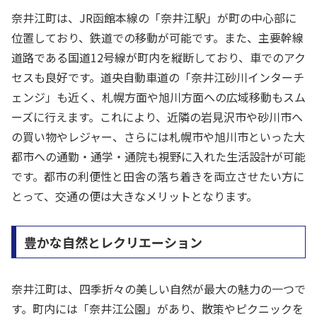
奈井江町は、JR函館本線の「奈井江駅」が町の中心部に
位置しており、鉄道での移動が可能です。また、主要幹線
道路である国道12号線が町内を縦断しており、車でのアク
セスも良好です。道央自動車道の「奈井江砂川インターチ
ェンジ」も近く、札幌方面や旭川方面への広域移動もスム
ーズに行えます。これにより、近隣の岩見沢市や砂川市へ
の買い物やレジャー、さらには札幌市や旭川市といった大
都市への通勤・通学・通院も視野に入れた生活設計が可能
です。都市の利便性と田舎の落ち着きを両立させたい方に
とって、交通の便は大きなメリットとなります。
豊かな自然とレクリエーション
奈井江町は、四季折々の美しい自然が最大の魅力の一つで
す。町内には「奈井江公園」があり、散策やピクニックを