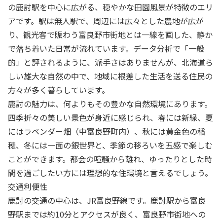
の鹿討駅を中心に広がる、穏やかな田園風景が特徴のエリ
アです。駅は無人駅で、周辺には広々とした農地が広が
り、観光客で賑わう富良野市街地とは一線を画した、静か
で落ち着いた日常が流れています。データ分析で「一般
的」と評されるように、派手さはありませんが、北海道ら
しい雄大な自然の中で、地域に根差した生活を送る住民の
方々が多く暮らしています。
鹿討の魅力は、何よりもその豊かな自然環境にあります。
四季折々の美しい景色が身近に感じられ、春には新緑、夏
にはラベンダー畑（中富良野町内）、秋には黄金色の稲
穂、冬には一面の銀世界と、季節の移ろいを五感で楽しむ
ことができます。都会の喧騒から離れ、ゆったりとした時
間を過ごしたい方には理想的な住環境と言えるでしょう。
交通利便性
鹿討の交通の中心は、JR富良野線です。鹿討駅から富良
野駅までは約10分とアクセスが良く、富良野市街地への