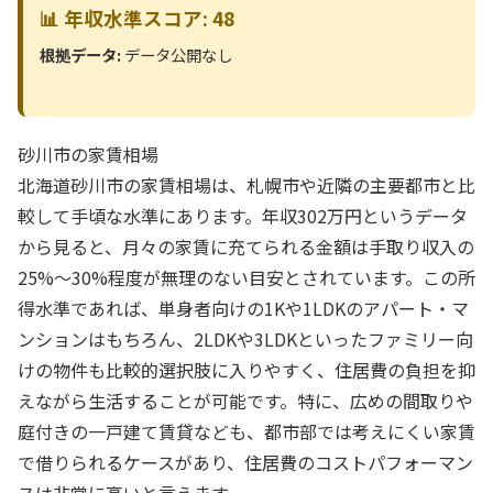
📊 年収水準スコア: 48
根拠データ:
データ公開なし
砂川市の家賃相場
北海道砂川市の家賃相場は、札幌市や近隣の主要都市と比
較して手頃な水準にあります。年収302万円というデータ
から見ると、月々の家賃に充てられる金額は手取り収入の
25%〜30%程度が無理のない目安とされています。この所
得水準であれば、単身者向けの1Kや1LDKのアパート・マ
ンションはもちろん、2LDKや3LDKといったファミリー向
けの物件も比較的選択肢に入りやすく、住居費の負担を抑
えながら生活することが可能です。特に、広めの間取りや
庭付きの一戸建て賃貸なども、都市部では考えにくい家賃
で借りられるケースがあり、住居費のコストパフォーマン
スは非常に高いと言えます。