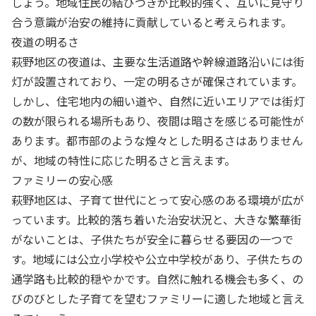
しょう。地域住民の結びつきが比較的強く、互いに見守り
合う意識が治安の維持に貢献していると考えられます。
夜道の明るさ
萩野地区の夜道は、主要な生活道路や幹線道路沿いには街
灯が設置されており、一定の明るさが確保されています。
しかし、住宅地内の細い道や、自然に近いエリアでは街灯
の数が限られる場所もあり、夜間は暗さを感じる可能性が
あります。都市部のような煌々とした明るさはありません
が、地域の特性に応じた明るさと言えます。
ファミリーの安心感
萩野地区は、子育て世代にとって安心感のある環境が広が
っています。比較的落ち着いた治安状況と、大きな繁華街
がないことは、子供たちが安全に暮らせる要因の一つで
す。地域には公立小学校や公立中学校があり、子供たちの
通学路も比較的穏やかです。自然に触れる機会も多く、の
びのびとした子育てを望むファミリーに適した地域と言え