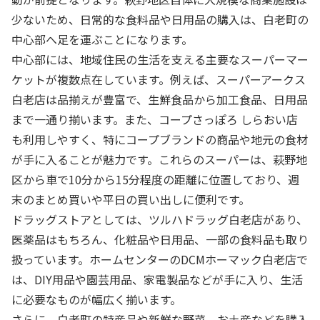
少ないため、日常的な食料品や日用品の購入は、白老町の
中心部へ足を運ぶことになります。
中心部には、地域住民の生活を支える主要なスーパーマー
ケットが複数点在しています。例えば、スーパーアークス
白老店は品揃えが豊富で、生鮮食品から加工食品、日用品
まで一通り揃います。また、コープさっぽろ しらおい店
も利用しやすく、特にコープブランドの商品や地元の食材
が手に入ることが魅力です。これらのスーパーは、萩野地
区から車で10分から15分程度の距離に位置しており、週
末のまとめ買いや平日の買い出しに便利です。
ドラッグストアとしては、ツルハドラッグ白老店があり、
医薬品はもちろん、化粧品や日用品、一部の食料品も取り
扱っています。ホームセンターのDCMホーマック白老店で
は、DIY用品や園芸用品、家電製品などが手に入り、生活
に必要なものが幅広く揃います。
さらに、白老町の特産品や新鮮な野菜、お土産などを購入