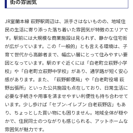
街の雰囲気
JR室蘭本線 萩野駅周辺は、派手さはないものの、地域住
民の生活に寄り添った落ち着いた雰囲気が特徴のエリアで
す。駅前には大規模な商業施設は見られず、静かな住宅街
が広がっています。この「一般的」とも言える環境は、子
育て世代から高齢者まで、幅広い層にとって住みやすい要
因となっています。駅のすぐ近くには「白老町立萩野小学
校」や「白老町立萩野中学校」があり、通学路が短く安心
感があります。また、「萩野郵便局」や「白老町役場 萩
野出張所」といった公共施設も点在しており、日常生活に
必要な手続きや用事を済ませやすい利便性も持ち合わせて
います。少し歩けば「セブン-イレブン 白老萩野店」もあ
り、ちょっとした買い物にも困りません。地域全体が穏や
かで、住民同士のつながりも感じられる、アットホームな
雰囲気が魅力です。