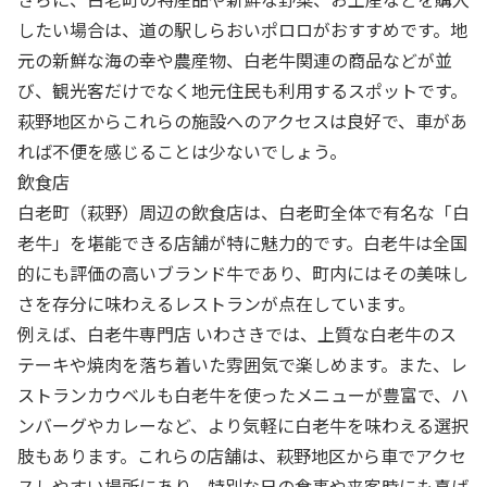
したい場合は、道の駅しらおいポロロがおすすめです。地
元の新鮮な海の幸や農産物、白老牛関連の商品などが並
び、観光客だけでなく地元住民も利用するスポットです。
萩野地区からこれらの施設へのアクセスは良好で、車があ
れば不便を感じることは少ないでしょう。
飲食店
白老町（萩野）周辺の飲食店は、白老町全体で有名な「白
老牛」を堪能できる店舗が特に魅力的です。白老牛は全国
的にも評価の高いブランド牛であり、町内にはその美味し
さを存分に味わえるレストランが点在しています。
例えば、白老牛専門店 いわさきでは、上質な白老牛のス
テーキや焼肉を落ち着いた雰囲気で楽しめます。また、レ
ストランカウベルも白老牛を使ったメニューが豊富で、ハ
ンバーグやカレーなど、より気軽に白老牛を味わえる選択
肢もあります。これらの店舗は、萩野地区から車でアクセ
スしやすい場所にあり、特別な日の食事や来客時にも喜ば