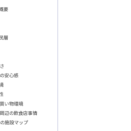
概要
民層
さ
の安心感
境
性
買い物環境
周辺の飲食店事情
周辺の施設マップ