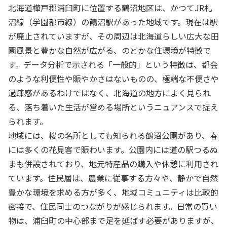
北海道樺戸郡浦臼町に位置する鶴沼地区は、かつてJR札
沼線（学園都市線）の鶴沼駅があった地域です。現在は駅
が廃止されていますが、その周辺は北海道らしい広大な田
園風景と豊かな自然が広がる、のどかな住環境が特徴で
す。データ分析で示される「一般的」という特徴は、都会
のような利便性や賑やかさはないものの、極端な不便さや
過疎感があるわけではなく、北海道の地方によく見られ
る、落ち着いた生活が営める場所というニュアンスで捉え
られます。
地域には、桜の名所としても知られる鶴沼公園があり、春
には多くの花見客で賑わいます。公園内には道の駅つるぬ
まも併設されており、地元特産品の購入や休憩に利用され
ています。住民層は、農業に従事する方々や、静かで自然
豊かな環境を求める方が多く、地域コミュニティは比較的
密接で、住民同士のつながりが感じられます。日常の買い
物は、浦臼町の中心部まで足を延ばす必要がありますが、