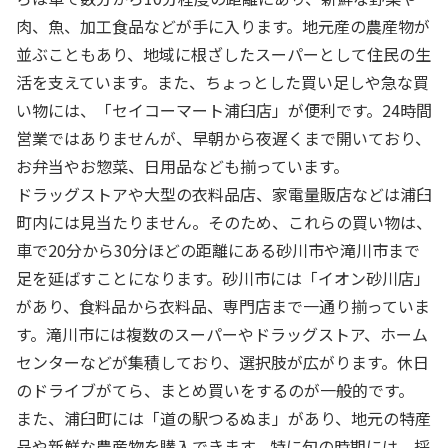
肉、魚、加工食品などが手に入ります。地元産の農産物が
並ぶこともあり、地域に根ざしたスーパーとして住民の生
活を支えています。また、ちょっとした買い足しや急な買
い物には、「セイコーマート浦臼店」が便利です。24時間
営業ではありませんが、早朝から夜遅くまで開いており、
お弁当やお惣菜、日用品なども揃っています。
ドラッグストアや大型の衣料品店、家電量販店などは浦臼
町内には見当たりません。そのため、これらの買い物は、
車で20分から30分ほどの距離にある砂川市や滝川市まで
足を延ばすことになります。砂川市には「イオン砂川店」
があり、食料品から衣料品、専門店まで一通り揃っていま
す。滝川市には複数のスーパーやドラッグストア、ホーム
センターなどが集積しており、選択肢が広がります。休日
のドライブがてら、まとめ買いをするのが一般的です。
また、浦臼町には「道の駅つるぬま」があり、地元の特産
品や新鮮な農産物を購入できます。特に旬の時期には、採