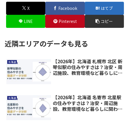
X
Facebook
はてブ
LINE
Pinterest
コピー
近隣エリアのデータも見る
【2026年】北海道 札幌市 北区 新
北海道
琴似駅の住みやすさは？治安・周
辺施設、教育環境など暮らしに関
わる情報を解説
【2026年】北海道 名寄市 北星駅
北海道
の住みやすさは？治安・周辺施
設、教育環境など暮らしに関わる
情報を解説