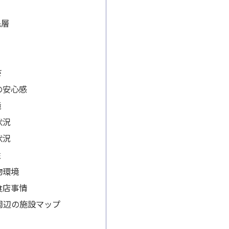
民層
さ
の安心感
境
状況
状況
性
物環境
食店事情
形周辺の施設マップ