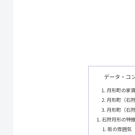
データ・コ
月形町の家
月形町（石
月形町（石
石狩月形の特
街の雰囲気