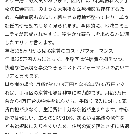
ミリー層にも人気があります。区内には「札幌医科大学手
稲渓仁会病院」のような大規模な医療機関も存在するた
め、高齢者層も安心して暮らせる環境が整っており、単身
赴任者や転勤者も多く見られます。全体的に、地域コミュ
ニティが形成されやすく、穏やかな暮らしを求める方に適
したエリアと言えます。
年収335万円から見る家賃のコストパフォーマンス
年収335万円の方にとって、手稲区は住居費を抑えつつ、
快適な住環境を享受できるコストパフォーマンスの高いエ
リアと言えます。
単身者の場合: 月収が約27.9万円となる年収335万円であ
れば、手稲区の家賃相場は非常に魅力的です。月額3万円
台から4万円台の物件を選んでも、手取り収入に対して家
賃負担が少なく、生活費に十分な余裕が生まれます。中心
部では難しい、広めの1Kや1DK、あるいは築浅の物件な
ども選択肢に入りやすいため、住居の質を落とさずに快適