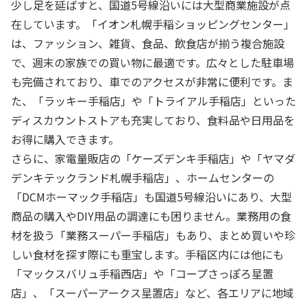
少し足を延ばすと、国道5号線沿いには大型商業施設が点
在しています。「イオン札幌手稲ショッピングセンター」
は、ファッション、雑貨、食品、飲食店が揃う複合施設
で、週末の家族での買い物に最適です。広々とした駐車場
も完備されており、車でのアクセスが非常に便利です。ま
た、「ラッキー手稲店」や「トライアル手稲店」といった
ディスカウントストアも充実しており、食料品や日用品を
お得に購入できます。
さらに、家電量販店の「ケーズデンキ手稲店」や「ヤマダ
デンキテックランド札幌手稲店」、ホームセンターの
「DCMホーマック手稲店」も国道5号線沿いにあり、大型
商品の購入やDIY用品の調達にも困りません。業務用の食
材を扱う「業務スーパー手稲店」もあり、まとめ買いや珍
しい食材を探す際にも重宝します。手稲区内には他にも
「マックスバリュ手稲西店」や「コープさっぽろ星置
店」、「スーパーアークス星置店」など、各エリアに地域