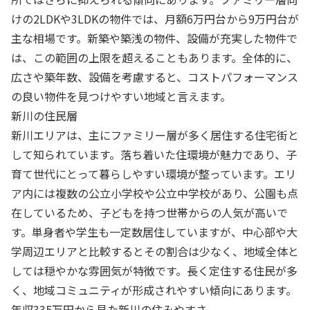
けの2LDKや3LDKの物件では、月額6万円台から9万円台が
主な相場です。新築や築浅の物件、設備が充実した物件で
は、この範囲の上限を超えることもあります。全体的に、
広さや築年数、設備を考慮すると、コストパフォーマンス
の良い物件を見つけやすい地域と言えます。
新川の住民層
新川エリアは、主にファミリー層が多く居住する住宅街と
して知られています。落ち着いた住環境が魅力であり、子
育て世代にとって暮らしやすい環境が整っています。エリ
ア内には複数の公立小学校や公立中学校があり、公園も点
在しているため、子どもを持つ世帯からの人気が高いで
す。単身者や学生も一定数居住していますが、中心部や大
学周辺エリアと比較するとその割合は少なく、地域全体と
しては穏やかな雰囲気が特徴です。長く定住する住民が多
く、地域コミュニティが形成されやすい傾向にあります。
年収335万円から見た新川の住みやすさ