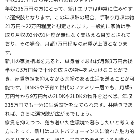
年収335万円の方にとって、新川エリアは非常に住みやす
い選択肢となります。この年収帯の場合、手取り月収は約
21万円〜22万円程度と想定されます。一般的に家賃は手
取り月収の3分の1程度が無理なく支払える目安とされて
おり、その場合、月額7万円程度の家賃が上限となりま
す。
新川の家賃相場を見ると、単身者であれば月額3万円台後
半から5万円台で十分な広さの物件を見つけることがで
き、家賃負担を抑えながら余裕のある生活を送ることが可
能です。DINKSや子育て世代のファミリー層でも、月額6
万円台から9万円台の2LDKや3LDKの物件を選べば、年収
335万円でも十分に生活設計を立てられます。共働きであ
れば、さらに選択肢が広がるでしょう。
家賃を抑えつつ、落ち着いた住環境で暮らしたいと考える
方にとって、新川はコストパフォーマンスに優れた魅力的
なエリアと言えます。特に、子育てを考えている世帯や、