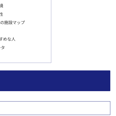
境
性
周辺の施設マップ
すめな人
ータ