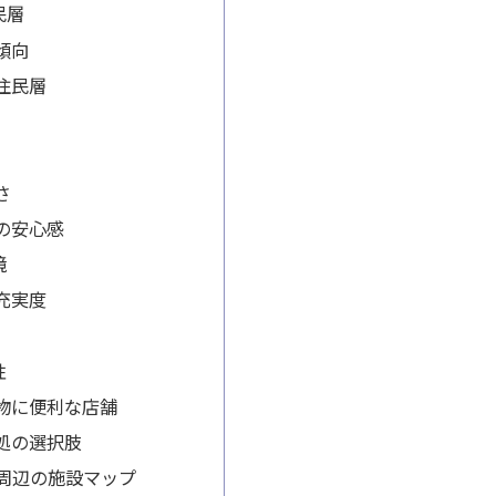
民層
傾向
住民層
さ
の安心感
境
充実度
性
物に便利な店舗
処の選択肢
石周辺の施設マップ