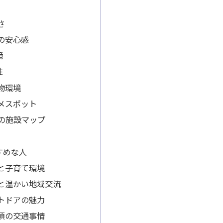
さ
の安心感
境
性
物環境
メスポット
辺の施設マップ
すめな人
と子育て環境
と温かい地域交流
トドアの魅力
須の交通事情