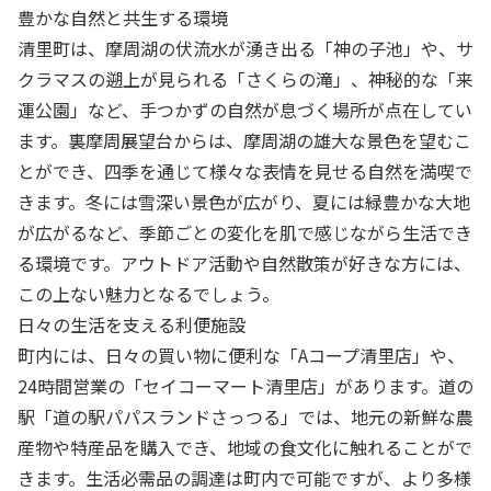
豊かな自然と共生する環境
清里町は、摩周湖の伏流水が湧き出る「神の子池」や、サ
クラマスの遡上が見られる「さくらの滝」、神秘的な「来
運公園」など、手つかずの自然が息づく場所が点在してい
ます。裏摩周展望台からは、摩周湖の雄大な景色を望むこ
とができ、四季を通じて様々な表情を見せる自然を満喫で
きます。冬には雪深い景色が広がり、夏には緑豊かな大地
が広がるなど、季節ごとの変化を肌で感じながら生活でき
る環境です。アウトドア活動や自然散策が好きな方には、
この上ない魅力となるでしょう。
日々の生活を支える利便施設
町内には、日々の買い物に便利な「Aコープ清里店」や、
24時間営業の「セイコーマート清里店」があります。道の
駅「道の駅パパスランドさっつる」では、地元の新鮮な農
産物や特産品を購入でき、地域の食文化に触れることがで
きます。生活必需品の調達は町内で可能ですが、より多様