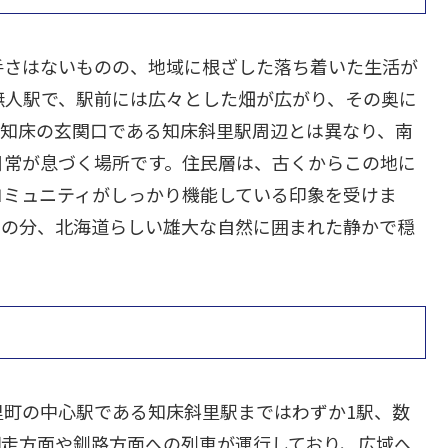
手さはないものの、地域に根ざした落ち着いた生活が
無人駅で、駅前には広々とした畑が広がり、その奥に
い知床の玄関口である知床斜里駅周辺とは異なり、南
日常が息づく場所です。住民層は、古くからこの地に
コミュニティがしっかり機能している印象を受けま
その分、北海道らしい雄大な自然に囲まれた静かで穏
里町の中心駅である知床斜里駅まではわずか1駅、数
網走方面や釧路方面への列車が運行しており、広域へ