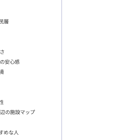
民層
さ
の安心感
境
性
里周辺の施設マップ
すめな人