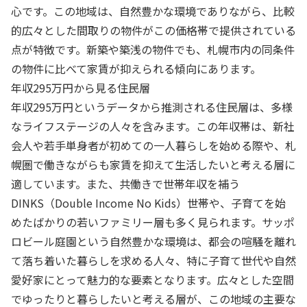
心です。この地域は、自然豊かな環境でありながら、比較
的広々とした間取りの物件がこの価格帯で提供されている
点が特徴です。新築や築浅の物件でも、札幌市内の同条件
の物件に比べて家賃が抑えられる傾向にあります。
年収295万円から見る住民層
年収295万円というデータから推測される住民層は、多様
なライフステージの人々を含みます。この年収帯は、新社
会人や若手単身者が初めての一人暮らしを始める際や、札
幌圏で働きながらも家賃を抑えて生活したいと考える層に
適しています。また、共働きで世帯年収を補う
DINKS（Double Income No Kids）世帯や、子育てを始
めたばかりの若いファミリー層も多く見られます。サッポ
ロビール庭園という自然豊かな環境は、都会の喧騒を離れ
て落ち着いた暮らしを求める人々、特に子育て世代や自然
愛好家にとって魅力的な要素となります。広々とした空間
でゆったりと暮らしたいと考える層が、この地域の主要な