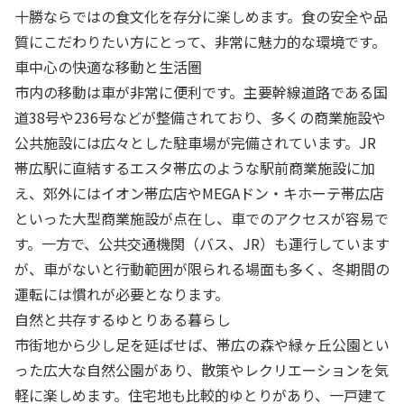
十勝ならではの食文化を存分に楽しめます。食の安全や品
質にこだわりたい方にとって、非常に魅力的な環境です。
車中心の快適な移動と生活圏
市内の移動は車が非常に便利です。主要幹線道路である国
道38号や236号などが整備されており、多くの商業施設や
公共施設には広々とした駐車場が完備されています。JR
帯広駅に直結するエスタ帯広のような駅前商業施設に加
え、郊外にはイオン帯広店やMEGAドン・キホーテ帯広店
といった大型商業施設が点在し、車でのアクセスが容易で
す。一方で、公共交通機関（バス、JR）も運行しています
が、車がないと行動範囲が限られる場面も多く、冬期間の
運転には慣れが必要となります。
自然と共存するゆとりある暮らし
市街地から少し足を延ばせば、帯広の森や緑ヶ丘公園とい
った広大な自然公園があり、散策やレクリエーションを気
軽に楽しめます。住宅地も比較的ゆとりがあり、一戸建て