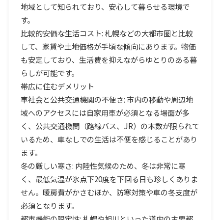
地域として知られており、安心して暮らせる環境で
す。
比較的安価な生活コスト: 札幌などの大都市圏と比較
して、家賃や土地価格が手頃な傾向にあります。物価
も安定しており、生活費を抑えながらゆとりのある暮
らしが可能です。
帯広に住むデメリット
車社会と公共交通機関の不便さ: 市内の移動や周辺地
域へのアクセスには自家用車が必須となる場面が多
く、公共交通機関（路線バス、JR）の本数が限られて
いるため、車なしでの生活は不便を感じることがあり
ます。
冬の厳しい寒さ: 内陸性気候のため、冬は非常に寒
く、最低気温が氷点下20度を下回る日も珍しくありま
せん。暖房費がかさむほか、防寒対策や車の冬支度が
必須となります。
都市機能の限定性: 札幌や旭川といった道内の主要都