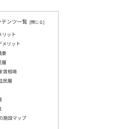
ンテンツ一覧
メリット
デメリット
概要
民層
家賃相場
住民層
境
性
辺の施設マップ