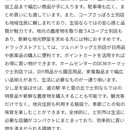
加工品まで幅広い商品が手に入ります。駐車場も広く、ま
とめ買いにも適しています。また、コープさっぽろ士別店
も地域住民に親しまれており、生協ならではの安心感と品
質が魅力です。地元の農産物を取り扱うAコープ士別店も
あり、新鮮な地元野菜を求める方には特におすすめです。
ドラッグストアとしては、ツルハドラッグ士別店が日用品
や医薬品の購入に便利です。ポイントカードを活用すれば
お得に買い物ができます。ホームセンターのDCMホーマッ
ク士別店では、DIY用品から園芸用品、家電製品まで幅広
い品揃えがあり、生活に必要なものが一通り揃います。
少し足を延ばせば、道の駅 羊と雲の丘で士別ならではの
特産品や新鮮な農産物を購入することも可能です。観光客
だけでなく、地元住民も利用する施設で、季節ごとの旬の
味覚を楽しむことができます。全体的に、士別市は生活に
必要な店舗がコンパクトにまとまっており、効率的に買い
物を済ませられる環境です。