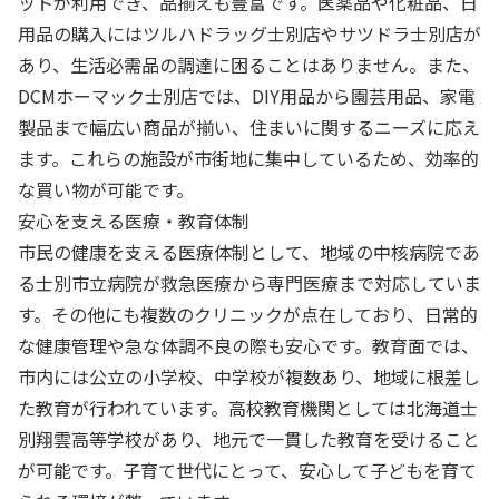
ットが利用でき、品揃えも豊富です。医薬品や化粧品、日
用品の購入にはツルハドラッグ士別店やサツドラ士別店が
あり、生活必需品の調達に困ることはありません。また、
DCMホーマック士別店では、DIY用品から園芸用品、家電
製品まで幅広い商品が揃い、住まいに関するニーズに応え
ます。これらの施設が市街地に集中しているため、効率的
な買い物が可能です。
安心を支える医療・教育体制
市民の健康を支える医療体制として、地域の中核病院であ
る士別市立病院が救急医療から専門医療まで対応していま
す。その他にも複数のクリニックが点在しており、日常的
な健康管理や急な体調不良の際も安心です。教育面では、
市内には公立の小学校、中学校が複数あり、地域に根差し
た教育が行われています。高校教育機関としては北海道士
別翔雲高等学校があり、地元で一貫した教育を受けること
が可能です。子育て世代にとって、安心して子どもを育て