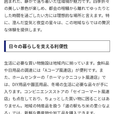
囲まれた、静かで落ち着いた住環境が魅力です。四季折々
の美しい景色が楽しめ、都会の喧騒から離れてゆったりと
した時間を過ごしたい方には理想的な場所と言えます。特
に、澄んだ空気と夜空の星々は、この地域ならではの贅沢
な体験を提供します。
日々の暮らしを支える利便性
生活に必要な買い物施設は地域内に揃っています。食料品
や日用品の調達には「Aコープ風連店」が便利です。ま
た、ホームセンターの「ホーマックニコット風連店」で
は、DIY用品や園芸用品、冬場の生活に必要な品々が手に
入ります。コンビニエンスストアの「セイコーマート風連
店」も点在しており、ちょっとした買い物に困ることはあ
りません。地域の特産品を扱う「道の駅もち米の里☆なよ
ろ」では、新鮮な農産物や加工品を購入できます。