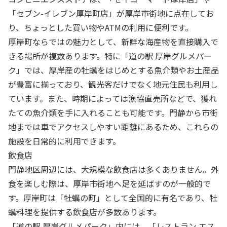
「セブン-イレブン厚岸町店」が厚岸市街地に点在してお
り、ちょっとした買い物やATMの利用に便利です。
厚岸町ならではの魅力として、新鮮な海産物を直接購入で
きる場所が複数あります。特に「道の駅 厚岸グルメパー
ク」では、厚岸産の牡蠣をはじめとする魚介類やお土産品
が豊富に揃っており、観光客だけでなく地元住民も利用し
ています。また、時期によっては漁協直売所などで、獲れ
たての魚介類を手に入れることも可能です。門静から市街
地までは車でアクセスしやすい距離にあるため、これらの
施設を日常的に利用できます。
飲食店
門静地区周辺には、大規模な飲食店は多くありません。外
食を楽しむ際は、厚岸市街地へ足を延ばすのが一般的で
す。厚岸町は「牡蠣の町」として全国的に有名であり、牡
蠣料理を提供する飲食店が多数あります。
「道の駅 厚岸グルメパーク」内には、「レストラン エス