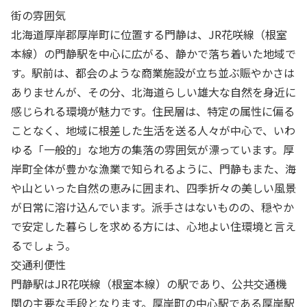
街の雰囲気
北海道厚岸郡厚岸町に位置する門静は、JR花咲線（根室
本線）の門静駅を中心に広がる、静かで落ち着いた地域で
す。駅前は、都会のような商業施設が立ち並ぶ賑やかさは
ありませんが、その分、北海道らしい雄大な自然を身近に
感じられる環境が魅力です。住民層は、特定の属性に偏る
ことなく、地域に根差した生活を送る人々が中心で、いわ
ゆる「一般的」な地方の集落の雰囲気が漂っています。厚
岸町全体が豊かな漁業で知られるように、門静もまた、海
や山といった自然の恵みに囲まれ、四季折々の美しい風景
が日常に溶け込んでいます。派手さはないものの、穏やか
で安定した暮らしを求める方には、心地よい住環境と言え
るでしょう。
交通利便性
門静駅はJR花咲線（根室本線）の駅であり、公共交通機
関の主要な手段となります。厚岸町の中心駅である厚岸駅