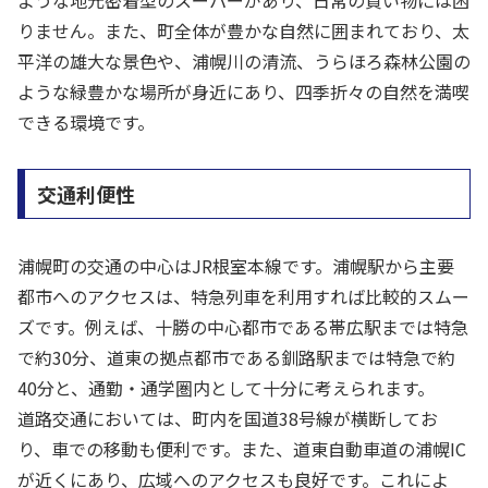
ような地元密着型のスーパーがあり、日常の買い物には困
りません。また、町全体が豊かな自然に囲まれており、太
平洋の雄大な景色や、浦幌川の清流、うらほろ森林公園の
ような緑豊かな場所が身近にあり、四季折々の自然を満喫
できる環境です。
交通利便性
浦幌町の交通の中心はJR根室本線です。浦幌駅から主要
都市へのアクセスは、特急列車を利用すれば比較的スムー
ズです。例えば、十勝の中心都市である帯広駅までは特急
で約30分、道東の拠点都市である釧路駅までは特急で約
40分と、通勤・通学圏内として十分に考えられます。
道路交通においては、町内を国道38号線が横断してお
り、車での移動も便利です。また、道東自動車道の浦幌IC
が近くにあり、広域へのアクセスも良好です。これによ