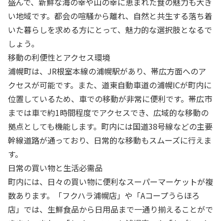
盛んで、新鮮な海の幸や山の幸に恵まれた食の魅力も大き
い地域です。都会の喧騒から離れ、自然と共生する落ち着
いた暮らしを求める方にとって、魅力的な選択肢となるで
しょう。
移動の利便性とアクセス環境
浦幌町は、JR根室本線の浦幌駅があり、帯広方面へのア
クセスが可能です。また、道東自動車道の浦幌ICが町内に
位置しているため、車での移動が非常に便利です。帯広市
までは車で約1時間程度でアクセスでき、広域的な移動の
拠点としても機能します。町内には国道38号線などの主要
幹線道路が通っており、日常的な移動もスムーズに行えま
す。
日常の買い物と生活必需品
町内には、日々の買い物に便利なスーパーマーケットが複
数あります。「フクハラ浦幌店」や「Aコープうらほろ
店」では、生鮮食品から日用品まで一通り揃えることがで