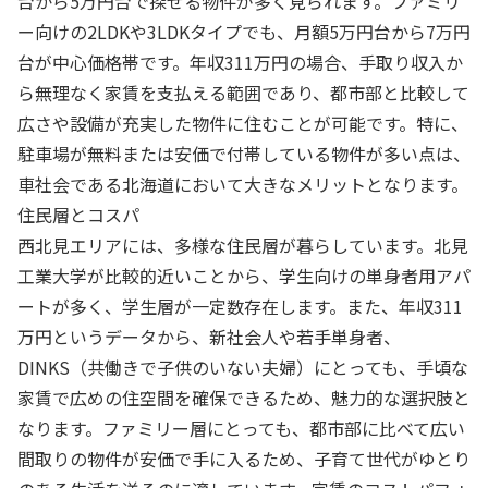
台から5万円台で探せる物件が多く見られます。ファミリ
ー向けの2LDKや3LDKタイプでも、月額5万円台から7万円
台が中心価格帯です。年収311万円の場合、手取り収入か
ら無理なく家賃を支払える範囲であり、都市部と比較して
広さや設備が充実した物件に住むことが可能です。特に、
駐車場が無料または安価で付帯している物件が多い点は、
車社会である北海道において大きなメリットとなります。
住民層とコスパ
西北見エリアには、多様な住民層が暮らしています。北見
工業大学が比較的近いことから、学生向けの単身者用アパ
ートが多く、学生層が一定数存在します。また、年収311
万円というデータから、新社会人や若手単身者、
DINKS（共働きで子供のいない夫婦）にとっても、手頃な
家賃で広めの住空間を確保できるため、魅力的な選択肢と
なります。ファミリー層にとっても、都市部に比べて広い
間取りの物件が安価で手に入るため、子育て世代がゆとり