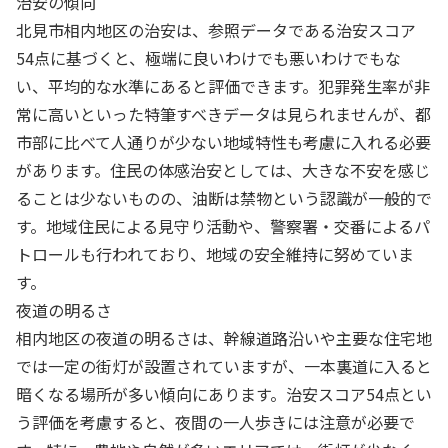
治安の傾向
北見市相内地区の治安は、参照データである治安スコア
54点に基づくと、極端に良いわけでも悪いわけでもな
い、平均的な水準にあると評価できます。犯罪発生率が非
常に高いといった特筆すべきデータは見られませんが、都
市部に比べて人通りが少ない地域特性も考慮に入れる必要
があります。住民の体感治安としては、大きな不安を感じ
ることは少ないものの、油断は禁物という認識が一般的で
す。地域住民による見守り活動や、警察署・交番によるパ
トロールも行われており、地域の安全維持に努めていま
す。
夜道の明るさ
相内地区の夜道の明るさは、幹線道路沿いや主要な住宅地
では一定の街灯が設置されていますが、一本裏道に入ると
暗くなる場所が多い傾向にあります。治安スコア54点とい
う評価を考慮すると、夜間の一人歩きには注意が必要で