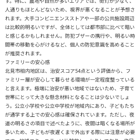
す。特に、農地や自然が多いエリアでは、街灯が少なく、
人通りもほとんどないため、視界が悪くなることが予想さ
れます。大手コンビニエンスストアや一部の公共施設周辺
は比較的明るいですが、全体としては都市部に比べて暗い
と感じるかもしれません。防犯ブザーの携行や、明るい時
間帯の移動を心がけるなど、個人の防犯意識を高めること
が推奨されます。
ファミリーの安心感
北見市相内地区は、治安スコア54点という評価から、フ
ァミリー層が安心して暮らせる環境が一定程度整っている
と言えます。極端に治安が悪い地域ではないため、子育て
世帯にとって大きな懸念材料となることは少ないでしょ
う。公立小学校や公立中学校が地域内にあり、子どもたち
が通学する上での安心感は確保されています。ただし、夜
道の明るさの項目で述べたように、夜間は暗くなる場所が
多いため、子どもが夜遅くまで外出する際には注意が必要