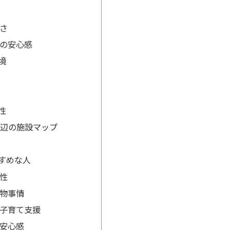
さ
の安心感
境
性
分周辺の施設マップ
すめな人
性
物事情
子育て支援
安心感