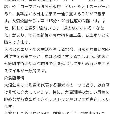
店」や「コープさっぽろ七飯店」といった大手スーパーが
あり、食料品から日用品まで一通り揃えることができま
す。大沼公園からは車で15分〜20分程度の距離です。ま
た、同じく国道5号線沿いには「道の駅なないろ・なな
え」があり、地元の新鮮な農産物や加工品、お土産などを
購入できます。
大沼公園エリアでの生活を考える場合、日常的な買い物の
利便性を考慮すると、車は必須と言えるでしょう。週末に
七飯町市街地や函館市まで足を延ばしてまとめ買いをする
スタイルが一般的です。
飲食店事情
大沼公園は北海道を代表する観光地の一つであり、飲食店
は非常に充実しています。特に、大沼湖畔の美しい景色を
眺めながら食事ができるレストランやカフェが点在してい
ます。
名物として外せないのは、創業100年以上の歴史を持つ