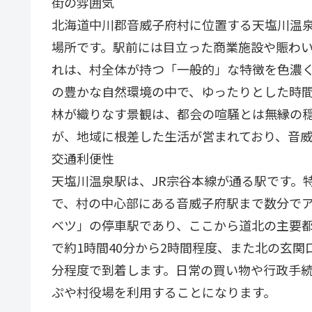
街の雰囲気
北海道中川郡音威子府村に位置する天塩川温
場所です。駅前には目立った商業施設や賑わ
れは、村全体が持つ「一般的」な特徴を色濃
の豊かな自然環境の中で、ゆったりとした時
林が織りなす景観は、都会の喧騒とは無縁の
が、地域に根差した生活が営まれており、音
交通利便性
天塩川温泉駅は、JR宗谷本線が通る駅です。
で、村の中心部にある音威子府駅まで数分で
ベツ」の停車駅であり、ここから道北の主要
で約1時間40分から2時間程度、また北の玄関
分程度で到着します。日常の買い物や行政手
ぷや村役場を利用することになります。