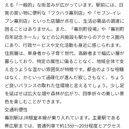
える「一般的」な街並みが広がっています。駅前には、日
常の買い物に便利な「フクハラ幕別店」や「セブン-イレ
ブン幕別店」といった店舗が点在し、生活必需品の調達に
困ることはありません。また、「幕別町役場」や「幕別町
百年記念ホール」などの公共施設も駅からのアクセス圏内
にあり、行政サービスや文化活動も身近に感じられます。
住民層は、単身者から子育て世代、高齢者まで幅広い層が
暮らしており、特定の属性に偏ることなく、地域全体で支
え合うような温かい雰囲気が特徴です。都会のような喧騒
はなく、かといって過疎化が進んだ寂しさもなく、ちょう
ど良いバランスの取れた住環境と言えるでしょう。少し足
を延ばせば広大な畑や森林が広がり、四季折々の美しい景
色を楽しむことができます。
交通利便性
幕別駅はJR根室本線が乗り入れています。主要駅である
帯広駅までは、普通列車で約15分〜20分程度とアクセス