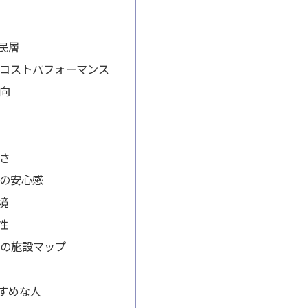
民層
コストパフォーマンス
向
さ
の安心感
境
性
周辺の施設マップ
すめな人