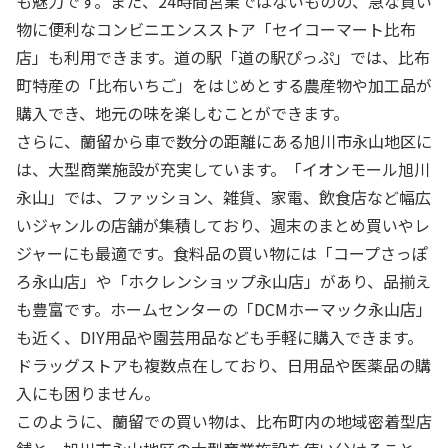
も魅力です。また、24時間営業ではないものの、急な買い
物に便利なコンビニエンスストア「セイコーマート比布
店」も利用できます。道の駅「道の駅ぴっぷ」では、比布
町特産の「比布いちご」をはじめとする農産物や加工品が
購入でき、地元の味を楽しむことができます。
さらに、蘭留から車で数分の距離にある旭川市永山地区に
は、大型商業施設が充実しています。「イオンモール旭川
永山」では、ファッション、雑貨、家電、飲食店など幅広
いジャンルの店舗が集積しており、週末のまとめ買いやレ
ジャーにも最適です。食料品の買い物には「コープさっぽ
ろ永山店」や「ホクレンショップ永山店」があり、品揃え
も豊富です。ホームセンターの「DCMホーマック永山店」
も近く、DIY用品や園芸用品なども手軽に購入できます。
ドラッグストアも複数点在しており、日用品や医薬品の購
入にも困りません。
このように、蘭留での買い物は、比布町内の地域密着型店