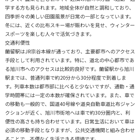
学する方も見られます。地域全体が自然と調和しており、
四季折々の美しい田園風景が日常の一部となっています。
冬には、近くの比布スキー場が賑わいを見せ、ウィンター
スポーツを楽しむ人々で活気づきます。
交通利便性
蘭留駅はJR宗谷本線が通っており、主要都市へのアクセス
手段として利用されています。特に、道北の中心都市であ
る旭川市へのアクセスは比較的良好です。蘭留駅から旭川
駅までは、普通列車で約20分から30分程度で到着しま
す。列車本数は都市部に比べると少ないですが、通勤・通
学時間帯には一定の本数が確保されています。また、車で
の移動も一般的で、国道40号線や道央自動車道比布ジャン
クションが近く、旭川市街地へは車で約30分圏内と、利
便性の高さも持ち合わせています。日常生活において車は
必須の移動手段となりますが、公共交通機関と組み合わせ
ることで、不便なく生活できる環境です。