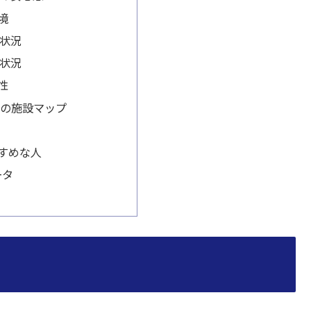
境
状況
状況
性
周辺の施設マップ
すめな人
ータ