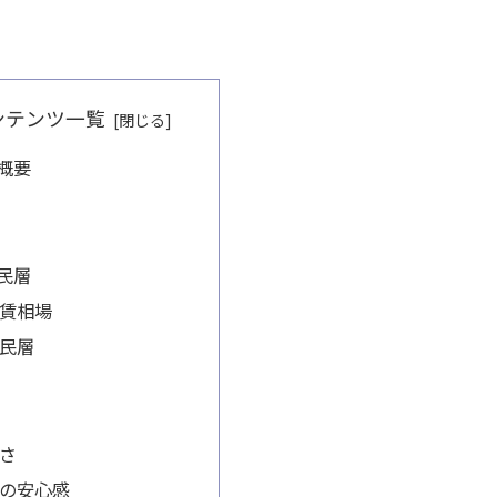
ンテンツ一覧
概要
民層
賃相場
民層
さ
の安心感