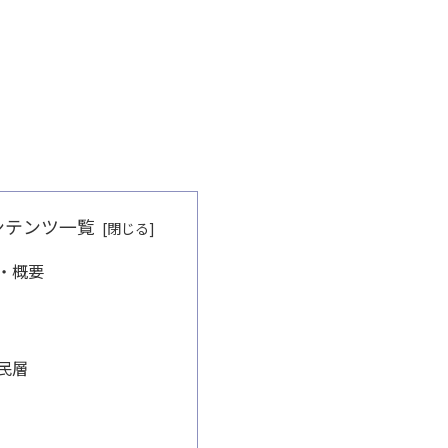
ンテンツ一覧
・概要
民層