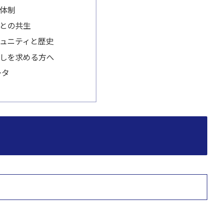
体制
との共生
ュニティと歴史
しを求める方へ
ータ