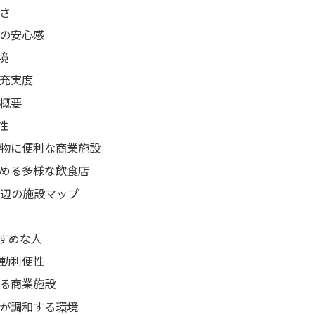
さ
の安心感
境
充実度
概要
性
物に便利な商業施設
める多様な飲食店
町周辺の施設マップ
すめな人
動利便性
る商業施設
が調和する環境